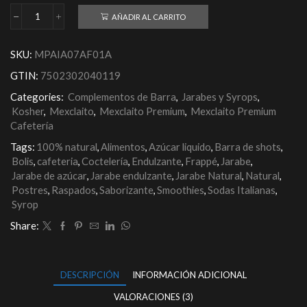
AÑADIR AL CARRITO
SKU:
MPAIA07AF01A
GTIN:
7502302040119
Categories:
Complementos de Barra
,
Jarabes y Syrops
,
Kosher
,
Mexclaito
,
Mexclaito Premium
,
Mexclaito Premium
Cafetería
Tags:
100% natural
,
Alimentos
,
Azúcar liquido
,
Barra de shots
,
Bolis
,
cafeteria
,
Coctelería
,
Endulzante
,
Frappé
,
Jarabe
,
Jarabe de azúcar
,
Jarabe endulzante
,
Jarabe Natural
,
Natural
,
Postres
,
Raspados
,
Saborizante
,
Smoothies
,
Sodas Italianas
,
Syrop
Share:
DESCRIPCIÓN
INFORMACIÓN ADICIONAL
VALORACIONES (3)