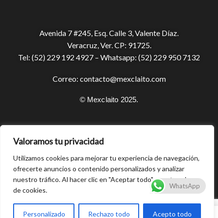
Avenida 7 #245, Esq. Calle 3, Valente Díaz.
Veracruz, Ver. CP: 91725.
Tel:
(52) 229 192 4927
– Whatsapp:
(52) 229 950 7132
Correo:
contacto@mexclaito.com
© Mexclaito 2025.
Encuéntranos:
Valoramos tu privacidad
Utilizamos cookies para mejorar tu experiencia de navegación,
ofrecerte anuncios o contenido personalizados y analizar
nuestro tráfico. Al hacer clic en "Aceptar todo", aceptas el uso
WhatsApp
de cookies.
0
Personalizado
Rechazo todo
Acepto todo